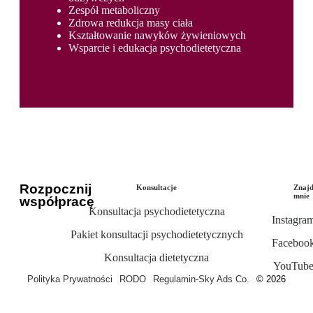
Zespół metaboliczny
Zdrowa redukcja masy ciała
Kształtowanie nawyków żywieniowych
Wsparcie i edukacja psychodietetyczna
Rozpocznij
Konsultacje
Znajd
mnie
współpracę
Konsultacja psychodietetyczna
Instagra
Pakiet konsultacji psychodietetycznych
Faceboo
Konsultacja dietetyczna
YouTub
Polityka Prywatności
RODO
Regulamin
-
Sky Ads Co.
© 2026